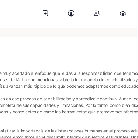
ce muy acertado el enfoque que le das a la responsabilidad que tenem
entas de IA. Lo que mencionas sobre la importancia de concientizarlos y f
ogías avanzan más rápido de lo que podemos adaptarnos como educado
en en ese proceso de sensibilización y aprendizaje continuo. A menudo,
mpleta de sus capacidades y limitaciones. Por lo tanto, como bien dic
zados y conscientes de cómo las herramientas que promovemos afectan 
nfatizar la importancia de las interacciones humanas en el proceso educ
emos enfocarnos en el desarrollo integral de nuestros estudiantes. U