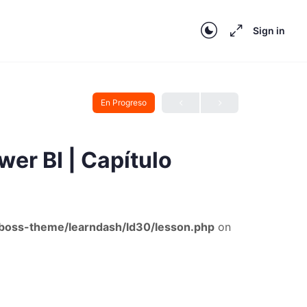
Sign in
En Progreso
er BI | Capítulo
oss-theme/learndash/ld30/lesson.php
on