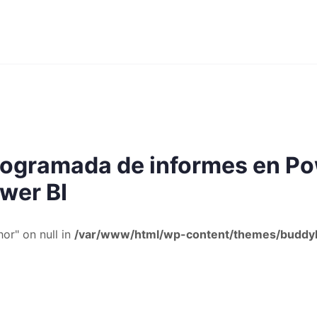
rogramada de informes en Pow
wer BI
or" on null in
/var/www/html/wp-content/themes/buddyb