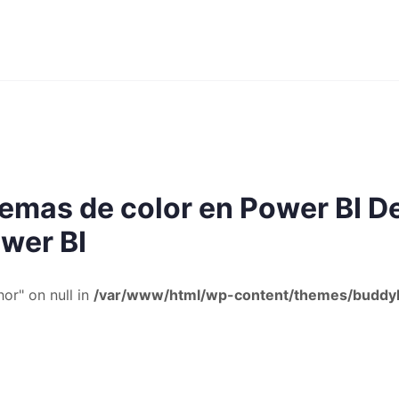
mas de color en Power BI De
ower BI
or" on null in
/var/www/html/wp-content/themes/buddyb