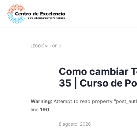
LECCIÓN 1
OF 0
Como cambiar Te
35 | Curso de P
Warning
: Attempt to read property "post_auth
line
190
8 agosto, 2026