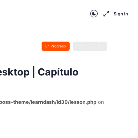
Sign in
En Progreso
sktop | Capítulo
oss-theme/learndash/ld30/lesson.php
on