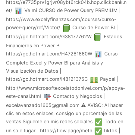
https://e7735prv1grjvr08ybt6rck04b.hop.clickbank.n
et/
Ve mi CURSO de Power Query PREMIUM |
https://www.excelyfinanzas.com/courses/curso-
power-query/ref/Victor/
Curso de Power BI |
https://go.hotmart.com/G38177762W
Estados
Financieros en Power BI |
https://go.hotmart.com/H47281660W
Curso
Completo Excel y Power BI para Análisis y
Visualización de Datos |
https://go.hotmart.com/I48121375C
Paypal |
http://www.microsoftexcelatodonivel.com/p/apoya-
este-canal.html
Contacto y Negocios |
excelavanzado1605@gmail.com ⚠ AVISO: Al hacer
clic en estos enlaces, consigo un porcentaje de las
ventas Sigueme en mis redes sociales
Todo en
un solo lugar | https://flow.page/metn
Tiktok |