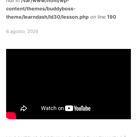
null in
/var/www/html/wp-
content/themes/buddyboss-
theme/learndash/ld30/lesson.php
on line
190
6 agosto, 2026