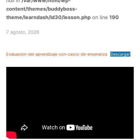
null in
/var/www/html/wp-
content/themes/buddyboss-
theme/learndash/ld30/lesson.php
on line
190
7 agosto, 2026
Evaluacion-del-aprendizaje-con-casos-de-ensenanza
Descargar