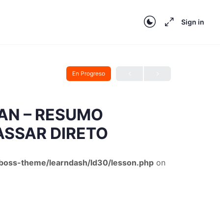
Sign in
En Progreso
AN – RESUMO
ASSAR DIRETO
oss-theme/learndash/ld30/lesson.php
on