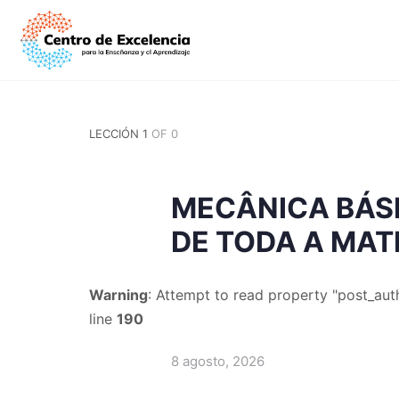
LECCIÓN 1
OF 0
MECÂNICA BÁSI
DE TODA A MAT
Warning
: Attempt to read property "post_auth
line
190
8 agosto, 2026