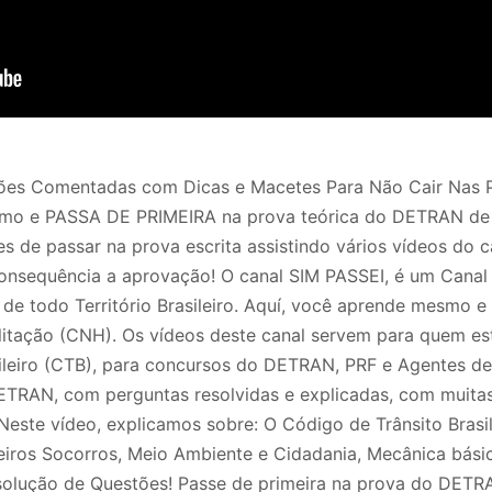
tões Comentadas com Dicas e Macetes Para Não Cair Nas P
mo e PASSA DE PRIMEIRA na prova teórica do DETRAN de P
 de passar na prova escrita assistindo vários vídeos do 
consequência a aprovação! O canal SIM PASSEI, é um Canal
e todo Território Brasileiro. Aquí, você aprende mesmo e
ilitação (CNH). Os vídeos deste canal servem para quem e
sileiro (CTB), para concursos do DETRAN, PRF e Agentes de
ETRAN, com perguntas resolvidas e explicadas, com muitas
este vídeo, explicamos sobre: O Código de Trânsito Brasil
imeiros Socorros, Meio Ambiente e Cidadania, Mecânica bá
Resolução de Questões! Passe de primeira na prova do DET