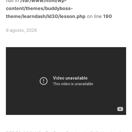
null in
/var/www/html/wp-
content/themes/buddyboss-
theme/learndash/ld30/lesson.php
on line
190
9 agosto, 2026