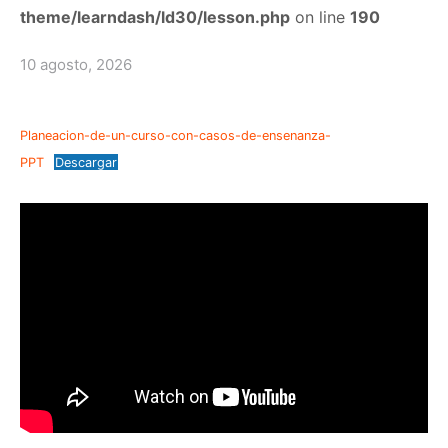
theme/learndash/ld30/lesson.php
on line
190
10 agosto, 2026
Planeacion-de-un-curso-con-casos-de-ensenanza-
PPT
Descargar