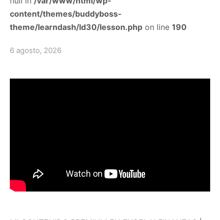
null in
/var/www/html/wp-
content/themes/buddyboss-
theme/learndash/ld30/lesson.php
on line
190
6 agosto, 2026