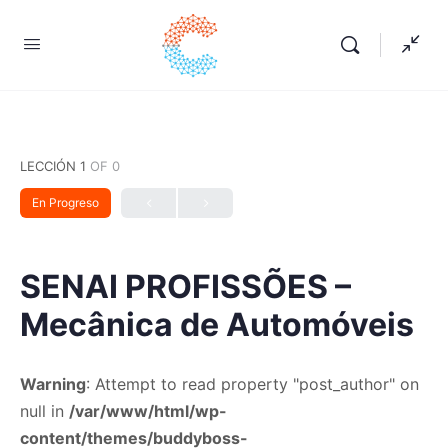
LECCIÓN 1
OF 0
En Progreso
SENAI PROFISSÕES –
Mecânica de Automóveis
Warning
: Attempt to read property "post_author" on
null in
/var/www/html/wp-
content/themes/buddyboss-