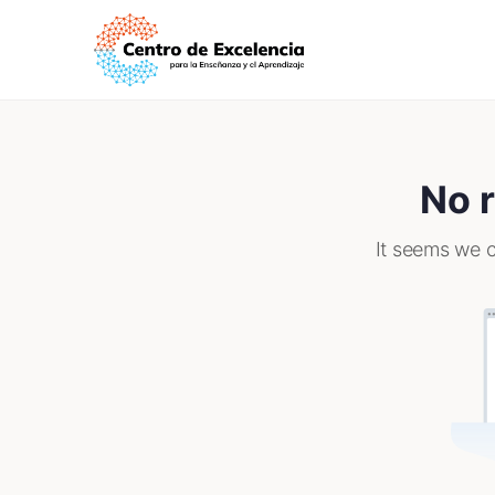
No r
It seems we c