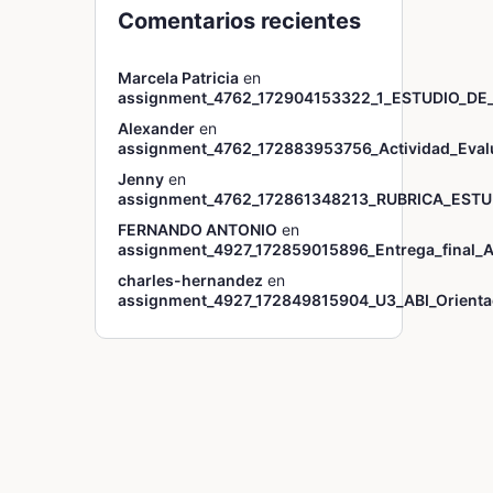
Comentarios recientes
Marcela Patricia
en
assignment_4762_172904153322_1_ESTUDIO_DE
Alexander
en
assignment_4762_172883953756_Actividad_Eval
Jenny
en
assignment_4762_172861348213_RUBRICA_ESTU
FERNANDO ANTONIO
en
assignment_4927_172859015896_Entrega_final_A
charles-hernandez
en
assignment_4927_172849815904_U3_ABI_Orientac