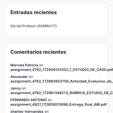
Entradas recientes
Día del Profesor UNIMINUTO
Comentarios recientes
Marcela Patricia
en
assignment_4762_172904153322_1_ESTUDIO_DE_CASO.pd
Alexander
en
assignment_4762_172883953756_Actividad_Evalucion_de_
Jenny
en
assignment_4762_172861348213_RUBRICA_ESTUDIO_DE_C
FERNANDO ANTONIO
en
assignment_4927_172859015896_Entrega_final_ABI.pdf
charles-hernandez
en