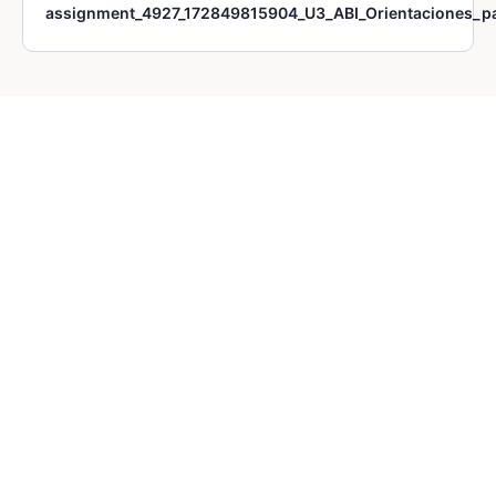
assignment_4927_172849815904_U3_ABI_Orientaciones_pa