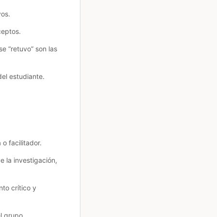
vos.
ceptos.
e “retuvo” son las
del estudiante.
o facilitador.
e la investigación,
to crítico y
el grupo.