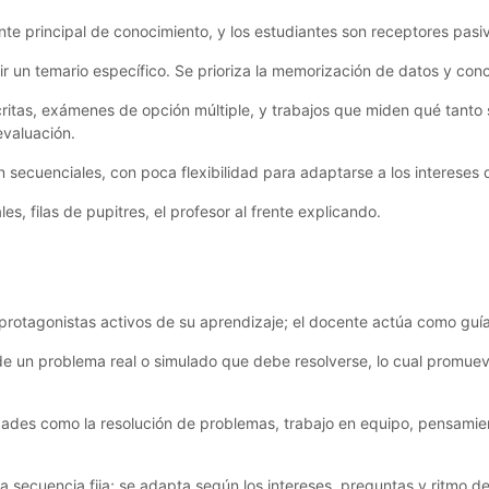
ente principal de conocimiento, y los estudiantes son receptores pasi
rir un temario específico. Se prioriza la memorización de datos y con
critas, exámenes de opción múltiple, y trabajos que miden qué tanto s
valuación.
n secuenciales, con poca flexibilidad para adaptarse a los intereses 
es, filas de pupitres, el profesor al frente explicando.
protagonistas activos de su aprendizaje; el docente actúa como guía 
 de un problema real o simulado que debe resolverse, lo cual promuev
idades como la resolución de problemas, trabajo en equipo, pensamien
una secuencia fija; se adapta según los intereses, preguntas y ritmo d