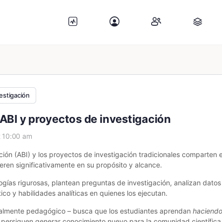
estigación
ABI y proyectos de investigación
t 10:00 am
ón (ABI) y los proyectos de investigación tradicionales comparten e
eren significativamente en su propósito y alcance.
as rigurosas, plantean preguntas de investigación, analizan datos
co y habilidades analíticas en quienes los ejecutan.
dialmente pedagógico – busca que los estudiantes aprendan
haciend
 persiguen generar conocimiento nuevo para la comunidad científica.