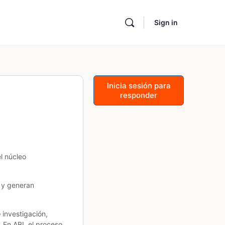
Sign in
Inicia sesión para
responder
l núcleo
 y generan
o
investigación,
 En ABI, el proceso