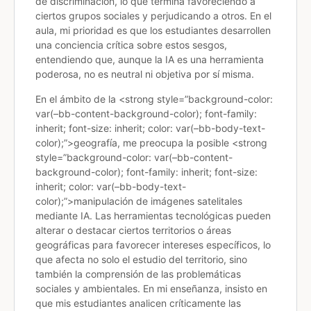
de discriminación, lo que termina favoreciendo a
ciertos grupos sociales y perjudicando a otros. En el
aula, mi prioridad es que los estudiantes desarrollen
una conciencia crítica sobre estos sesgos,
entendiendo que, aunque la IA es una herramienta
poderosa, no es neutral ni objetiva por sí misma.
En el ámbito de la
<strong style=”background-color:
var(–bb-content-background-color); font-family:
inherit; font-size: inherit; color: var(–bb-body-text-
color);”>geografía
, me preocupa la posible
<strong
style=”background-color: var(–bb-content-
background-color); font-family: inherit; font-size:
inherit; color: var(–bb-body-text-
color);”>manipulación de imágenes satelitales
mediante IA. Las herramientas tecnológicas pueden
alterar o destacar ciertos territorios o áreas
geográficas para favorecer intereses específicos, lo
que afecta no solo el estudio del territorio, sino
también la comprensión de las problemáticas
sociales y ambientales. En mi enseñanza, insisto en
que mis estudiantes analicen críticamente las