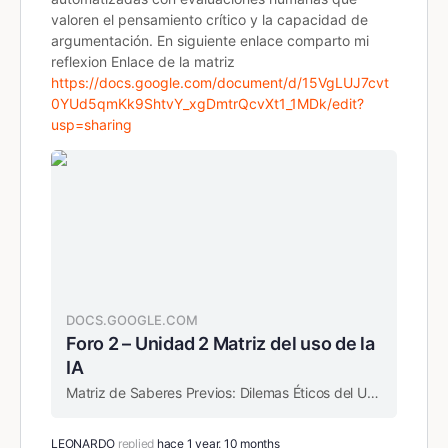
valoren el pensamiento crítico y la capacidad de
argumentación. En siguiente enlace comparto mi
reflexion
Enlace de la matriz
https://docs.google.com/document/d/15VgLUJ7cvt
0YUd5qmKk9ShtvY_xgDmtrQcvXt1_1MDk/edit?
usp=sharing
DOCS.GOOGLE.COM
Foro 2 – Unidad 2 Matriz del uso de la
IA
Matriz de Saberes Previos: Dilemas Éticos del Uso de la IA en la Enseñanza de las Ciencias Sociales Área Disciplina Dilemas Éticos Descripción Ejemplos Específicos Impacto en Teoría y Práctica Profesional Ciencias Sociales Manipulación de datos demográficos La IA ...
LEONARDO
replied
hace 1 year, 10 months