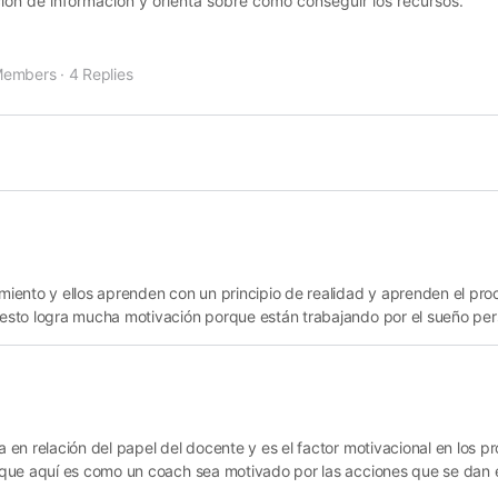
ión de información y orienta sobre cómo conseguir los recursos.
Members
·
4 Replies
miento y ellos aprenden con un principio de realidad y aprenden el pr
esto logra mucha motivación porque están trabajando por el sueño per
en relación del papel del docente y es el factor motivacional en los p
que aquí es como un coach sea motivado por las acciones que se dan e