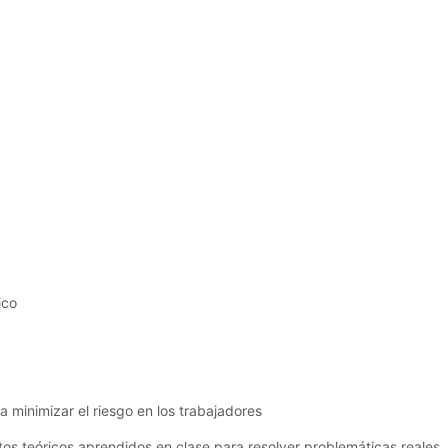
ico
ra minimizar el riesgo en los trabajadores
tos teóricos aprendidos en clase para resolver problemáticas reales.