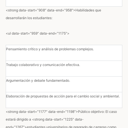
<strong data-start=”908″ data-end=”958″>Habilidades que
desarrollarán los estudiantes:
<ul data-start=”959″ data-end=”1175″>
Pensamiento crítico y análisis de problemas complejos.
Trabajo colaborativo y comunicación efectiva.
Argumentación y debate fundamentado.
Elaboración de propuestas de acción para el cambio social y ambiental.
<strong data-start=”1177″ data-end=”1198″>Público objetivo: El caso
estará dirigido a <strong data-start=”1225″ data-
end=”1267″>estudiantes universitarios de pregrado de carreras como