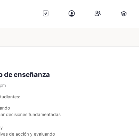
so de enseñanza
 pm
tudiantes:
cando
omar decisiones fundamentadas
 y
tivas de acción y evaluando