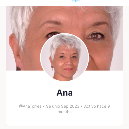
Ana
@AnaTorres
•
Se unió Sep 2023
•
Activo hace 9
months