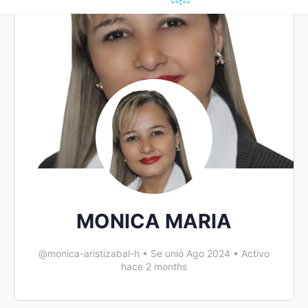
MONICA MARIA
@monica-aristizabal-h
•
Se unió Ago 2024
•
Activo
hace 2 months