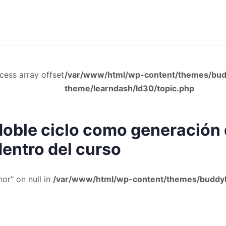
ccess array offset
/var/www/html/wp-content/themes/bu
theme/learndash/ld30/topic.php
doble ciclo como generación
entro del curso
or" on null in
/var/www/html/wp-content/themes/buddyb