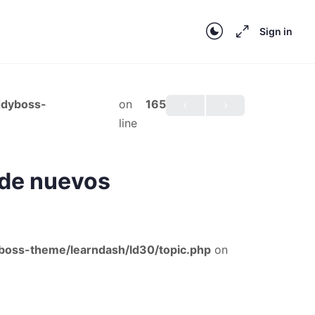
Sign in
ddyboss-
on
165
line
 de nuevos
oss-theme/learndash/ld30/topic.php
on