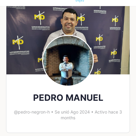
PEDRO MANUEL
@pedro-negron-h
•
Se unió Ago 2024
•
Activo hace 3
months